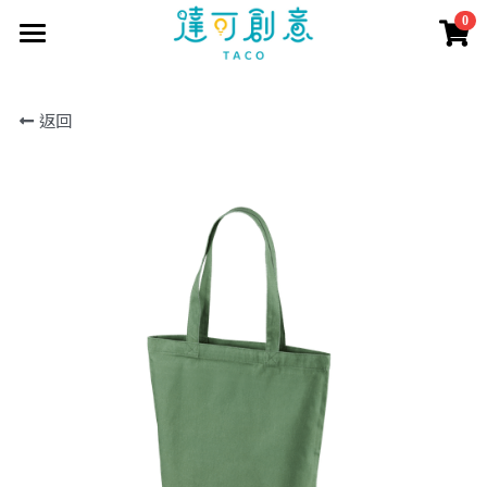
0
×
商品分類
首頁
返回
訂製資訊
所有商品分類
商品目錄
訂製流程
印刷方式
取得報價
短袖T恤
常見問題
長短POLO衫
客戶案例
聯繫我們
長袖T恤
報價表單
商城直購
公司企業
大學T
學生社團
搜索
帽T
活動團體
外套
個人創作