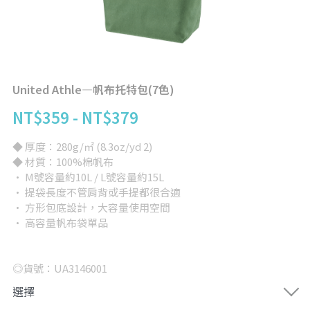
背心
完全訂製
提袋/包類
帽子
United Athle—帆布托特包(7色)
NT$359 - NT$379
短褲/長褲
◆ 厚度：280g/㎡ (8.3oz/yd 2)
兒童/嬰兒
◆ 材質：100%棉帆布
· M號容量約10L / L號容量約15L
女版
· 提袋長度不管肩背或手提都很合適
· 方形包底設計，大容量使用空間
大尺碼專區
· 高容量帆布袋單品
其他
◎貨號：UA3146001
所有品項
選擇