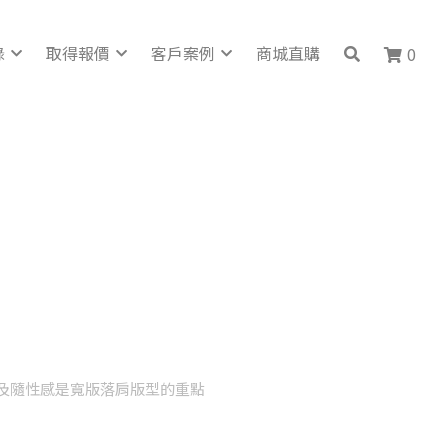
錄
取得報價
客戶案例
商城直購
0
感及隨性感是寬版落肩版型的重點