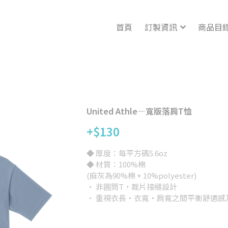
首頁
訂製資訊
商品目
United Athle—寬版落肩T恤
+$130
◆ 厚度：每平方碼5.6oz
◆ 材質：100%棉
(麻灰為90%棉 + 10%polyester)
· 非圓筒T，裁片接縫設計
· 重視衣長‧衣寬‧肩寬之間平衡舒適