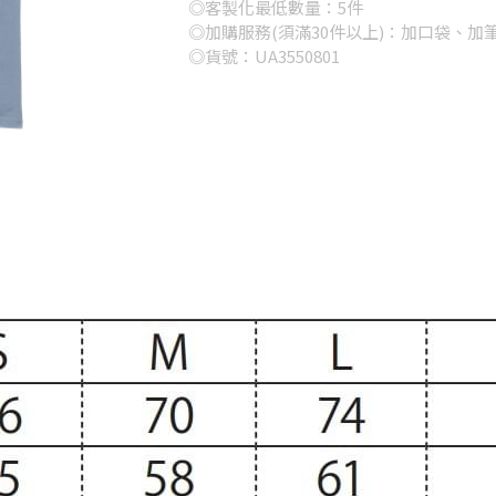
◎客製化最低數量：5件
◎加購服務(須滿30件以上)：加口袋、加
◎貨號：UA3550801