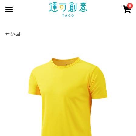
0
×
商品分類
首頁
返回
訂製資訊
所有商品分類
商品目錄
訂製流程
印刷方式
取得報價
短袖T恤
常見問題
長短POLO衫
客戶案例
聯繫我們
長袖T恤
報價表單
商城直購
公司企業
大學T
學生社團
搜索
帽T
活動團體
外套
個人創作