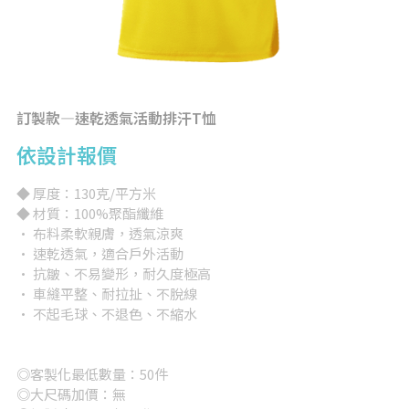
背心
完全訂製
提袋/包類
帽子
訂製款—速乾透氣活動排汗T恤
依設計報價
短褲/長褲
◆ 厚度：130克/平方米
兒童/嬰兒
◆ 材質：100%聚酯纖維
· 布料柔軟親膚，透氣涼爽
女版
· 速乾透氣，適合戶外活動
· 抗皺、不易變形，耐久度極高
大尺碼專區
· 車縫平整、耐拉扯、不脫線
· 不起毛球、不退色、不縮水
其他
所有品項
◎客製化最低數量：50件
◎大尺碼加價：無