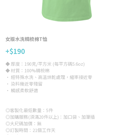
背心
完全訂製
提袋/包類
帽子
女版水洗精梳棉T恤
+$190
短褲/長褲
◆ 厚度：190克/平方米 (每平方碼5.6oz)
兒童/嬰兒
◆ 材質：100%精梳棉
· 經特殊水洗、高溫烘乾處理，縮率接近零
女版
· 染料幾近零殘留
· 觸感柔軟舒適
大尺碼專區
其他
◎客製化最低數量：5件
◎加購服務(須滿20件以上)：加口袋、加筆插
所有品項
◎大尺碼加價：無
◎訂製時間：21個工作天