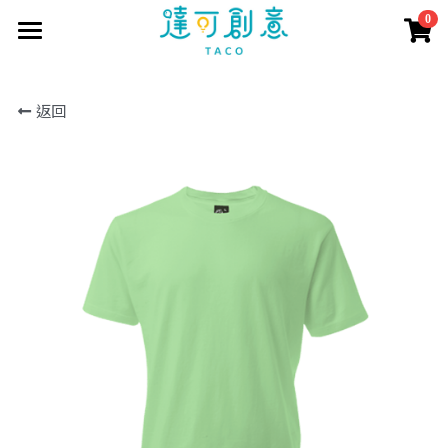
0
×
商品分類
首頁
返回
訂製資訊
所有商品分類
商品目錄
訂製流程
印刷方式
取得報價
短袖T恤
常見問題
長短POLO衫
客戶案例
聯繫我們
長袖T恤
報價表單
商城直購
公司企業
大學T
學生社團
搜索
帽T
活動團體
外套
個人創作