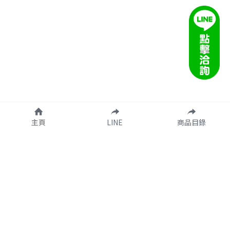
主頁
LINE
商品目錄
客服信箱：taco.onlinee@gmail.com
營業時間：週一 ~ 週五  09:00 ~ 18:00
達可創意有限公司  統編：60601158