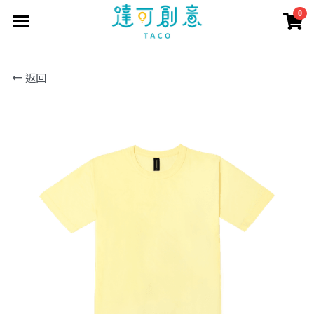
0
×
商品分類
首頁
返回
訂製資訊
所有商品分類
商品目錄
訂製流程
印刷方式
取得報價
短袖T恤
常見問題
長短POLO衫
客戶案例
聯繫我們
長袖T恤
報價表單
商城直購
公司企業
大學T
學生社團
搜索
帽T
活動團體
外套
個人創作