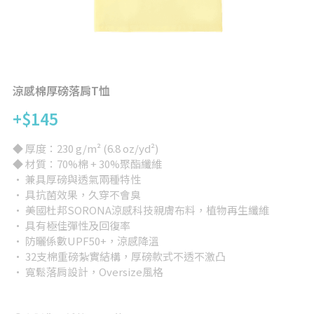
背心
完全訂製
提袋/包類
帽子
涼感棉厚磅落肩T恤
+$145
短褲/長褲
◆ 厚度：230 g/m² (6.8 oz/yd²)
兒童/嬰兒
◆ 材質：70%棉 + 30%聚酯纖維
· 兼具厚磅與透氣兩種特性
女版
· 具抗菌效果，久穿不會臭
· 美國杜邦SORONA涼感科技親膚布料，植物再生纖維
大尺碼專區
· 具有極佳彈性及回復率
· 防曬係數UPF50+，涼感降溫
其他
· 32支棉重磅紮實結構，厚磅款式不透不激凸
· 寬鬆落肩設計，Oversize風格
所有品項