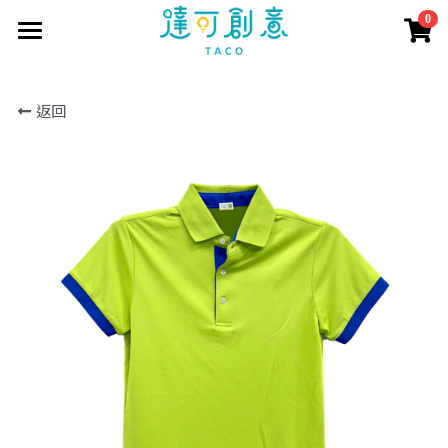
0
×
商品分類
首頁
返回
訂製資訊
所有商品分類
商品目錄
訂製流程
印刷方式
取得報價
短袖T恤
常見問題
長短POLO衫
客戶案例
聯繫我們
長袖T恤
報價表單
商城直購
公司企業
大學T
學生社團
搜索
帽T
活動團體
外套
個人創作