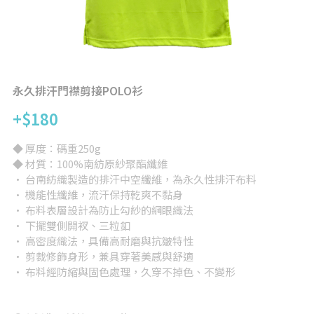
背心
完全訂製
提袋/包類
帽子
永久排汗門襟剪接POLO衫
+$180
短褲/長褲
◆ 厚度：碼重250g
兒童/嬰兒
◆ 材質：100%南紡原紗聚酯纖維
· 台南紡織製造的排汗中空纖維，為永久性排汗布料
女版
· 機能性纖維，流汗保持乾爽不黏身
· 布料表層設計為防止勾紗的網眼織法
大尺碼專區
· 下擺雙側開衩、三粒釦
· 高密度織法，具備高耐磨與抗皺特性
其他
· 剪裁修飾身形，兼具穿著美感與舒適
· 布料經防縮與固色處理，久穿不掉色、不變形
所有品項