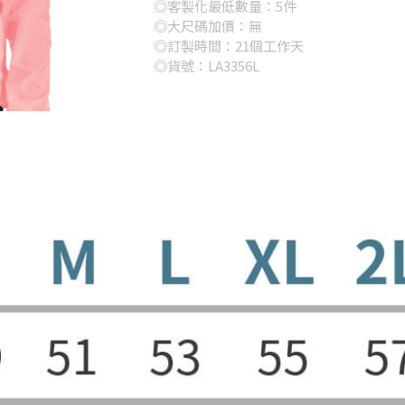
◎客製化最低數量：5件
◎大尺碼加價：無
◎訂製時間：21個工作天
◎貨號：LA3356L