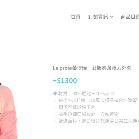
首頁
訂製資訊
商品目
La proie萊博瑞—女版輕薄彈力外套
+$1300
◆ 材質：90%尼龍 + 10%萊卡
· 使用YKK拉鍊，10萬次順滑拉合無障礙
· 帽子可藏於領子內
· 插手拉鍊口袋設計，方便置物
· 舒適面料，適合徒步旅遊等日常生活穿