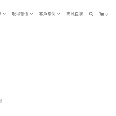
錄
取得報價
客戶案例
商城直購
0
著