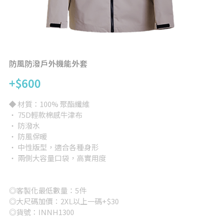
背心
完全訂製
提袋/包類
帽子
防風防潑戶外機能外套
+$600
短褲/長褲
◆ 材質：100% 聚酯纖維
兒童/嬰兒
· 75D輕款棉感牛津布
· 防潑水
女版
· 防風保暖
· 中性版型，適合各種身形
大尺碼專區
· 兩側大容量口袋，高實用度
其他
◎客製化最低數量：5件
所有品項
◎大尺碼加價：2XL以上一碼+$30
◎貨號：INNH1300