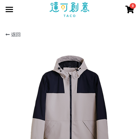
0
×
商品分類
首頁
返回
訂製資訊
所有商品分類
商品目錄
訂製流程
印刷方式
取得報價
短袖T恤
常見問題
長短POLO衫
客戶案例
聯繫我們
長袖T恤
報價表單
商城直購
公司企業
大學T
學生社團
搜索
帽T
活動團體
外套
個人創作