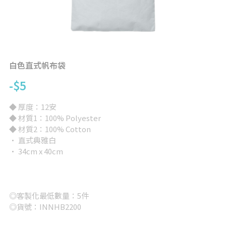
背心
完全訂製
提袋/包類
帽子
白色直式帆布袋
-$5
短褲/長褲
◆ 厚度：12安
兒童/嬰兒
◆ 材質1：100% Polyester
◆ 材質2：100% Cotton
女版
· 直式典雅白
· 34cm x 40cm
大尺碼專區
其他
◎客製化最低數量：5件
所有品項
◎貨號：INNHB2200