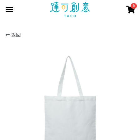
0
×
商品分類
首頁
返回
訂製資訊
所有商品分類
商品目錄
訂製流程
印刷方式
取得報價
短袖T恤
常見問題
長短POLO衫
客戶案例
聯繫我們
長袖T恤
報價表單
商城直購
公司企業
大學T
學生社團
搜索
帽T
活動團體
外套
個人創作