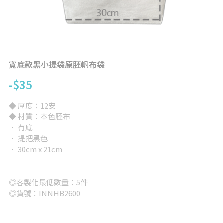
背心
完全訂製
提袋/包類
帽子
寬底款黑小提袋原胚帆布袋
-$35
短褲/長褲
◆ 厚度：12安
兒童/嬰兒
◆ 材質：本色胚布
· 有底
女版
· 提把黑色
· 30cm x 21cm
大尺碼專區
其他
◎客製化最低數量：5件
◎貨號：INNHB2600
所有品項