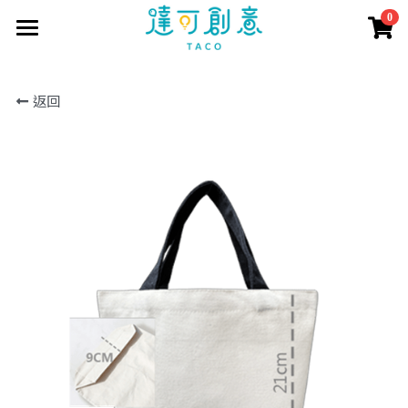
0
×
商品分類
首頁
返回
訂製資訊
所有商品分類
商品目錄
訂製流程
印刷方式
取得報價
短袖T恤
常見問題
長短POLO衫
客戶案例
聯繫我們
長袖T恤
報價表單
商城直購
公司企業
大學T
學生社團
搜索
帽T
活動團體
外套
個人創作